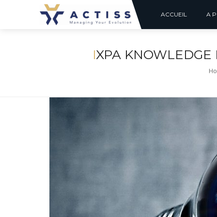
ACCUEIL
A 
I
XPA KNOWLEDGE 
Ho