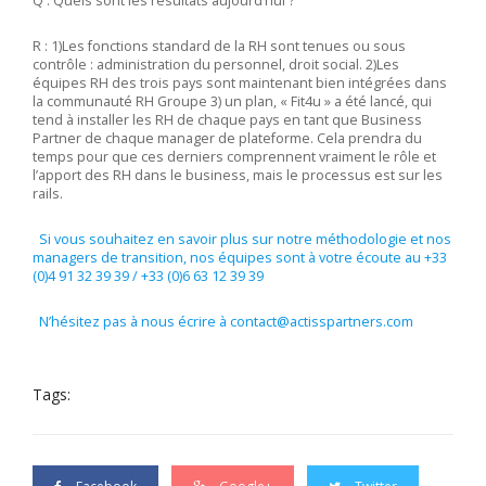
Q : Quels sont les résultats aujourd’hui ?
R : 1)Les fonctions standard de la RH sont tenues ou sous
contrôle : administration du personnel, droit social. 2)Les
équipes RH des trois pays sont maintenant bien intégrées dans
la communauté RH Groupe 3) un plan, « Fit4u » a été lancé, qui
tend à installer les RH de chaque pays en tant que Business
Partner de chaque manager de plateforme. Cela prendra du
temps pour que ces derniers comprennent vraiment le rôle et
l’apport des RH dans le business, mais le processus est sur les
rails.
Si vous souhaitez en savoir plus sur notre méthodologie et nos
managers de transition, nos équipes sont à votre écoute au +33
(0)4 91 32 39 39 / +33 (0)6 63 12 39 39
N’hésitez pas à nous écrire à contact@actisspartners.com
Tags: