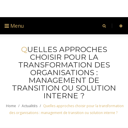
Menu
Q
UELLES APPROCHES
CHOISIR POUR LA
TRANSFORMATION DES
ORGANISATIONS :
MANAGEMENT DE
TRANSITION OU SOLUTION
INTERNE ?
Home
/
Actualités
/
Quelles approches choisir pour la transformation
des organisations : management de transition ou solution interne ?