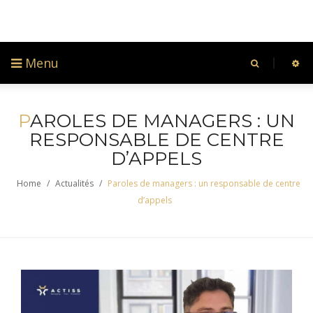
Menu
P
AROLES DE MANAGERS : UN
RESPONSABLE DE CENTRE
D’APPELS
Home
/
Actualités
/
Paroles de managers : un responsable de centre
d’appels