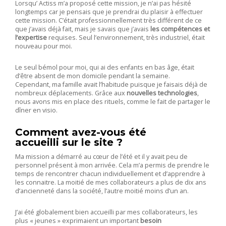
Lorsqu’ Actiss m’a proposé cette mission, je n’ai pas hésité
longtemps car je pensais que je prendrai du plaisir à effectuer
cette mission. C’était professionnellement très différent de ce
que j’avais déjà fait, mais je savais que j’avais
les compétences et
l’expertise
requises. Seul l’environnement, très
industriel
, était
nouveau pour moi.
Le seul bémol pour moi, qui ai des enfants en bas âge, était
d’être absent de mon domicile pendant la semaine.
Cependant, ma famille avait l’habitude puisque je faisais déjà de
nombreux déplacements. Grâce aux
nouvelles technologies
,
nous avons mis en place des rituels, comme le fait de partager le
dîner en visio.
Comment avez-vous été
accueilli sur le site ?
Ma mission a démarré au cœur de l’été et il y avait peu de
personnel présent à mon arrivée. Cela m’a permis de prendre le
temps de rencontrer chacun individuellement et d’apprendre à
les connaitre. La moitié de mes collaborateurs a plus de dix ans
d’ancienneté dans la société, l’autre moitié moins d’un an.
J’ai été globalement bien accueilli par mes collaborateurs, les
plus « jeunes » exprimaient un important
besoin